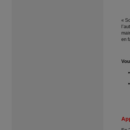
« So
l’a
main
en f
Vou
App