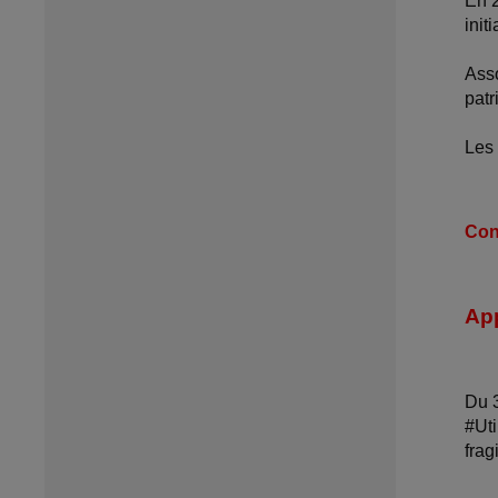
En 
init
Asso
patr
Les 
Con
App
Du 3
#Uti
frag