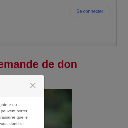
Se connecter
 demande de don
close
gateur ou
s peuvent porter
s'assurer que le
us identifier