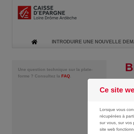
Passer au contenu
INTRODUIRE UNE NOUVELLE DE
B
Une question technique sur la plate-
forme ? Consultez la
FAQ
.
Ce site we
Lorsque vous cons
récupérées à part
sur vous, sur vos 
site web fonction